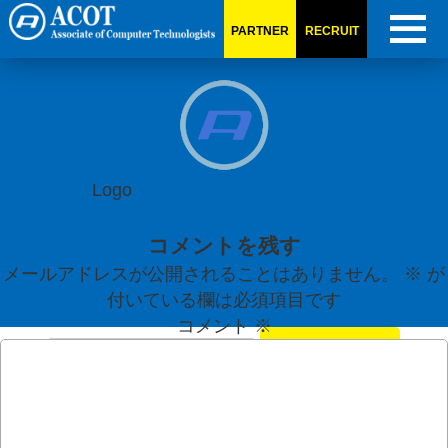
Logo
PARTNER
RECRUIT
Logo
投
稿
コメントを残す
ナ
メールアドレスが公開されることはありません。
※
が
付いている欄は必須項目です
ビ
コメント
※
検
ゲ
索:
ー
最近の投稿
シ