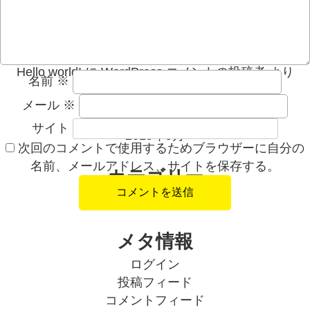
Hello world!
ョ
ン
最近のコメント
Hello world!
に
WordPress コメントの投稿者
より
名前
※
メール
※
アーカイブ
サイト
2019年9月
次回のコメントで使用するためブラウザーに自分の
名前、メールアドレス、サイトを保存する。
カテゴリー
未分類
メタ情報
ログイン
投稿フィード
コメントフィード